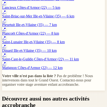
📍
Lancieux
Côtes-d'Armor (22) — 5 km
📍
Saint-Briac-sur-Mer
Ille-et-Vilaine (35) — 6 km
📍
Pleurtuit
Ille-et-Vilaine (35) — 7 km
📍
Plancoët
Côtes-d'Armor (22) — 8 km
📍
Saint-Lunaire
Ille-et-Vilaine (35) — 8 km
📍
Dinard
Ille-et-Vilaine (35) — 10 km
📍
Saint-Cast-le-Guildo
Côtes-d'Armor (22) — 11 km
📍
Matignon
Côtes-d'Armor (22) — 12 km
Votre ville n'est pas dans la liste ?
Pas de problème ! Nous
intervenons dans tout le Grand Ouest. Contactez-nous pour
organiser votre stage aventure enfant accrobranche.
Découvrez aussi nos autres activités
accrobranche