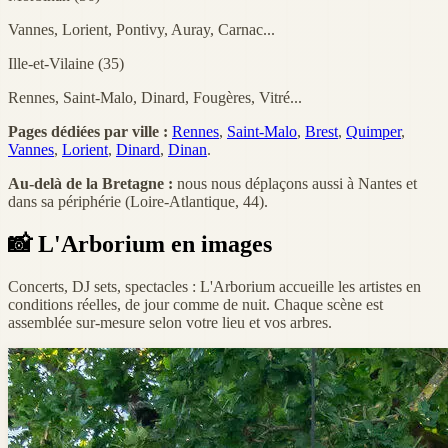
Vannes, Lorient, Pontivy, Auray, Carnac...
Ille-et-Vilaine (35)
Rennes, Saint-Malo, Dinard, Fougères, Vitré...
Pages dédiées par ville :
Rennes
,
Saint-Malo
,
Brest
,
Quimper
,
Vannes
,
Lorient
,
Dinard
,
Dinan
.
Au-delà de la Bretagne :
nous nous déplaçons aussi à Nantes et
dans sa périphérie (Loire-Atlantique, 44).
📸
L'Arborium en images
Concerts, DJ sets, spectacles : L'Arborium accueille les artistes en
conditions réelles, de jour comme de nuit. Chaque scène est
assemblée sur-mesure selon votre lieu et vos arbres.