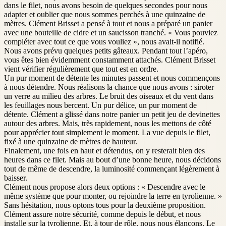
dans le filet, nous avons besoin de quelques secondes pour nous
adapter et oublier que nous sommes perchés à une quinzaine de
mètres. Clément Brisset a pensé à tout et nous a préparé un panier
avec une bouteille de cidre et un saucisson tranché. « Vous pouviez
compléter avec tout ce que vous vouliez », nous avait-il notifié.
Nous avons prévu quelques petits gâteaux. Pendant tout l’apéro,
vous êtes bien évidemment constamment attachés. Clément Brisset
vient vérifier régulièrement que tout est en ordre.
Un pur moment de détente les minutes passent et nous commençons
à nous détendre. Nous réalisons la chance que nous avons : siroter
un verre au milieu des arbres. Le bruit des oiseaux et du vent dans
les feuillages nous bercent. Un pur délice, un pur moment de
détente. Clément a glissé dans notre panier un petit jeu de devinettes
autour des arbres. Mais, très rapidement, nous les mettons de côté
pour apprécier tout simplement le moment. La vue depuis le filet,
fixé à une quinzaine de mètres de hauteur.
Finalement, une fois en haut et détendus, on y resterait bien des
heures dans ce filet. Mais au bout d’une bonne heure, nous décidons
tout de même de descendre, la luminosité commençant légèrement à
baisser.
Clément nous propose alors deux options : « Descendre avec le
même système que pour monter, ou rejoindre la terre en tyrolienne. »
Sans hésitation, nous optons tous pour la deuxième proposition.
Clément assure notre sécurité, comme depuis le début, et nous
installe sur la tyrolienne. Et, à tour de rôle, nous nous élançons. Le