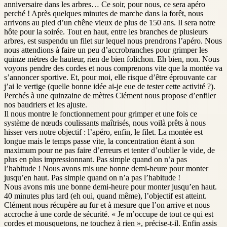
anniversaire dans les arbres… Ce soir, pour nous, ce sera apéro
perché ! Après quelques minutes de marche dans la forêt, nous
arrivons au pied d’un chêne vieux de plus de 150 ans. Il sera notre
hôte pour la soirée. Tout en haut, entre les branches de plusieurs
arbres, est suspendu un filet sur lequel nous prendrons l’apéro. Nous
nous attendions à faire un peu d’accrobranches pour grimper les
quinze mètres de hauteur, rien de bien folichon. Eh bien, non. Nous
voyons pendre des cordes et nous comprenons vite que la montée va
s’annoncer sportive. Et, pour moi, elle risque d’être éprouvante car
j’ai le vertige (quelle bonne idée ai-je eue de tester cette activité ?).
Perchés à une quinzaine de mètres Clément nous propose d’enfiler
nos baudriers et les ajuste.
Il nous montre le fonctionnement pour grimper et une fois ce
système de nœuds coulissants maîtrisés, nous voilà prêts à nous
hisser vers notre objectif : l’apéro, enfin, le filet. La montée est
longue mais le temps passe vite, la concentration étant à son
maximum pour ne pas faire d’erreurs et tenter d’oublier le vide, de
plus en plus impressionnant. Pas simple quand on n’a pas
l’habitude ! Nous avons mis une bonne demi-heure pour monter
jusqu’en haut. Pas simple quand on n’a pas l’habitude !
Nous avons mis une bonne demi-heure pour monter jusqu’en haut.
40 minutes plus tard (eh oui, quand même), l’objectif est atteint.
Clément nous récupère au fur et à mesure que l’on arrive et nous
accroche à une corde de sécurité. « Je m’occupe de tout ce qui est
cordes et mousquetons, ne touchez à rien », précise-t-il. Enfin assis